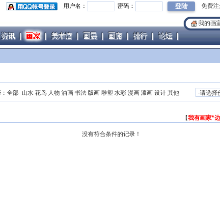
用户名：
密码：
免费注
我的画
择
：
全部
山水
花鸟
人物
油画
书法
版画
雕塑
水彩
漫画
漆画
设计
其他
【
我有画家“
没有符合条件的记录！