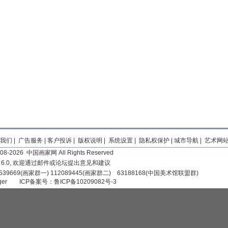
我们
|
广告服务
|
客户投诉
|
版权说明
|
系统设置
|
隐私权保护
|
城市导航
|
艺术网
2008-2026 中国画家网 All Rights Reserved
r 6.0, 欢迎通过邮件或论坛提出意见和建议
39669(画家群一) 112089445(画家群二) 63188168(中国美术馆联盟群)
iger
ICP备案号：
鲁ICP备10209082号-3