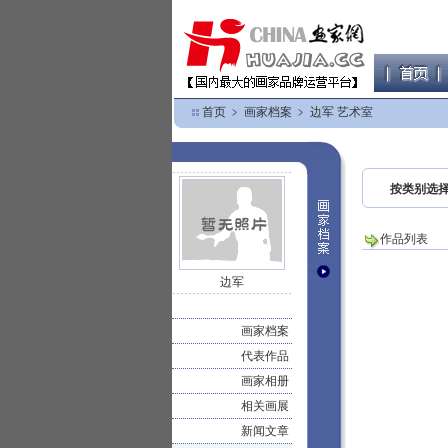
首页
﹥
画家档案
﹥
边军 艺术室
按类别选
作品列表
边军
画家档案
代表作品
画家相册
相关画展
新闻文章