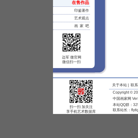
在售作品
印鉴著作
艺术观点
画 家 吧
边军 微官网
微信扫一扫
关于本站
|
联系
Copyright © 
中国画家网 Ve
本站QQ群：325
扫一扫 加关注
联系站长：
flyt
享手机艺术数据库