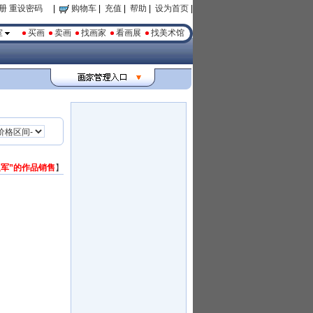
册
重设密码
|
购物车
|
充值
|
帮助
|
设为首页
|
室
买画
卖画
找画家
看画展
找美术馆
边军”的作品销售
】